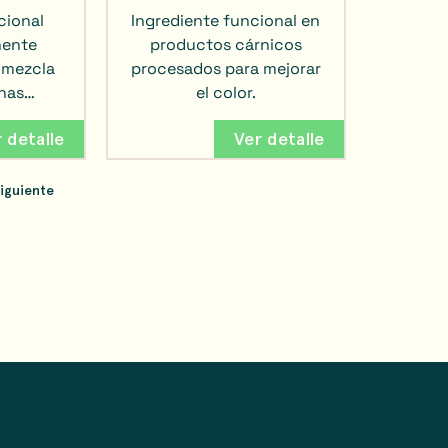
cional
Ingrediente funcional en
ente
productos cárnicos
a mezcla
procesados para mejorar
inas…
el color.
 detalle
Ver detalle
Siguiente