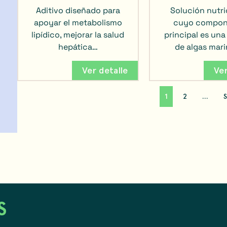
Aditivo diseñado para
Solución nutri
apoyar el metabolismo
cuyo compon
lipídico, mejorar la salud
principal es un
hepática…
de algas mar
Ver detalle
Ver
1
2
…
S