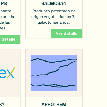
 PB
SALMOSAN
ficante
Producto patentado de
jorar la
origen vegetal rico en B-
de las
galactomananos..
ites…
Ver detalle
 detalle
X®
APROTHEM