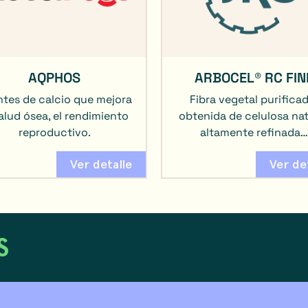
AQPHOS
ARBOCEL® RC FIN
tes de calcio que mejora
Fibra vegetal purificad
salud ósea, el rendimiento
obtenida de celulosa nat
reproductivo.
altamente refinada…
Ver detalle
Ver de
S