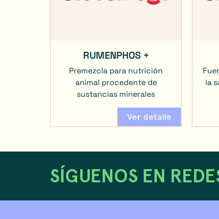
RUMENPHOS +
Premezcla para nutrición
Fuen
animal procedente de
la 
sustancias minerales
Ver detalle
SÍGUENOS EN REDE