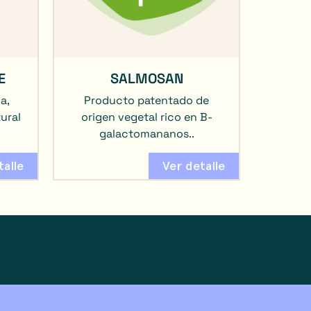
E
SALMOSAN
a,
Producto patentado de
ural
origen vegetal rico en B-
galactomananos..
talle
Ver detalle