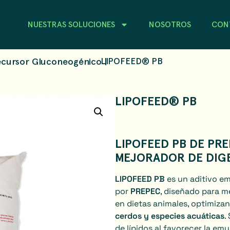
NUESTRAS SOLUCIONES
NOSOTROS
CON
ecursor Gluconeogénico
LIPOFEED® PB
|
LIPOFEED® PB
LIPOFEED PB DE PRE
MEJORADOR DE DIGE
LIPOFEED PB
es un aditivo em
por
PREPEC
, diseñado para m
en dietas animales, optimiza
cerdos y especies acuáticas
.
de lípidos al favorecer la emu