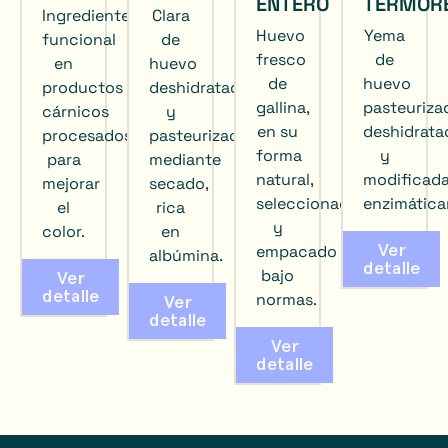
ENTERO
TERMORE
Ingrediente
Clara
H
uevo
Y
ema
funcional
de
fresco
de
en
huevo
de
huevo
productos
deshidratada
gallina,
pasteuriza
cárnicos
y
en su
deshidrata
procesados
pasteurizada
forma
y
para
mediante
natural,
modificad
mejorar
secado,
seleccionado,
enzimática
el
rica
y
color.
en
Ver
empacado
albúmina.
detalle
bajo
Ver
detalle
normas.
Ver
detalle
Ver
detalle